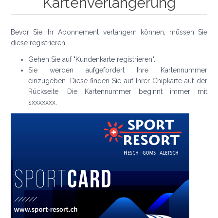
Kartenverlängerung
Bevor Sie Ihr Abonnement verlängern können, müssen Sie
diese registrieren.
Gehen Sie auf "Kundenkarte registrieren".
Sie werden aufgefordert Ihre Kartennummer
einzugeben. Diese finden Sie auf Ihrer Chipkarte auf der
Rückseite. Die Kartennummer beginnt immer mit
sxxxxxxx.